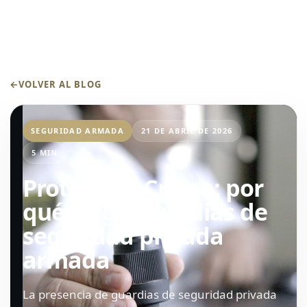
←
VOLVER AL BLOG
SEGURIDAD ARMADA
21 DE ABRIL DE 2026
5 MIN
Protección Crítica: por
qué elegir guardias de
seguridad privada
armada
La presencia de guardias de seguridad privada